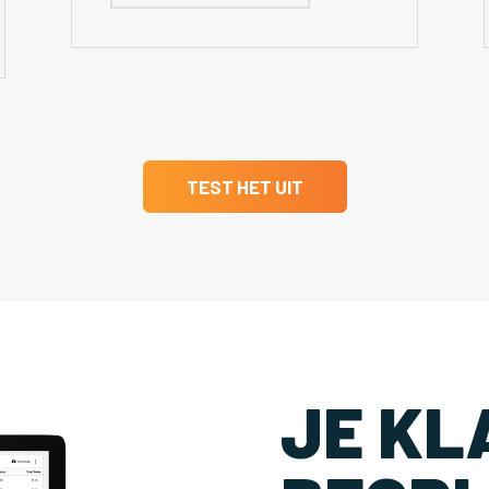
TEST HET UIT
JE KL