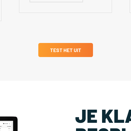
TEST HET UIT
JE KL