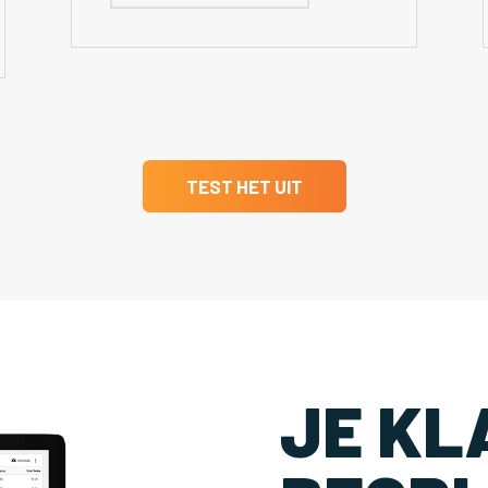
TEST HET UIT
JE KL