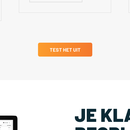
TEST HET UIT
JE KL