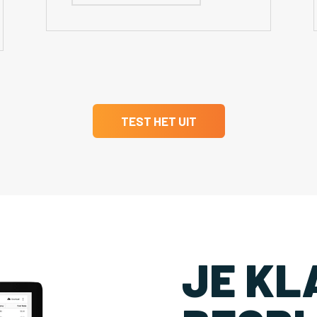
TEST HET UIT
JE KL