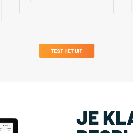
TEST HET UIT
JE KL