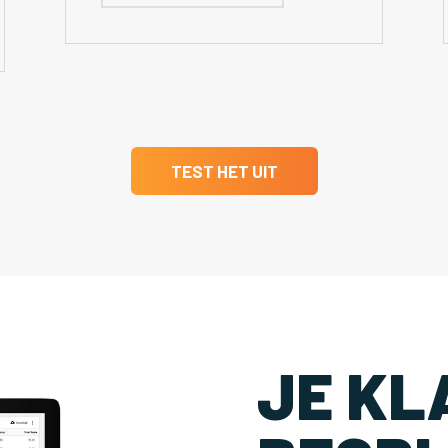
TEST HET UIT
JE KL