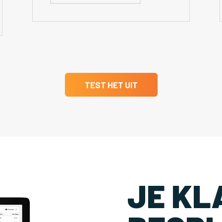
TEST HET UIT
JE KL