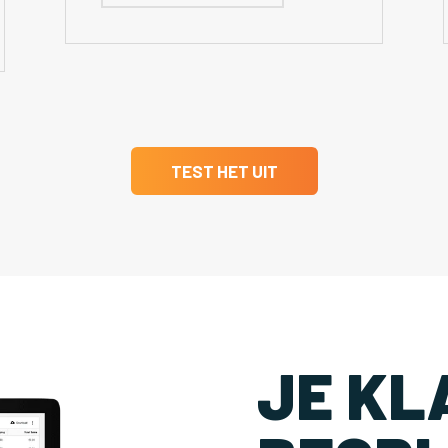
TEST HET UIT
JE KL