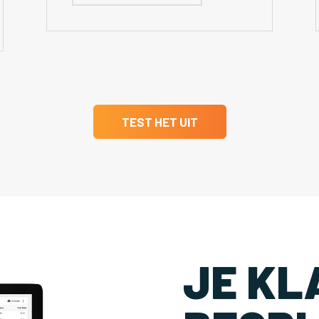
TEST HET UIT
JE KL