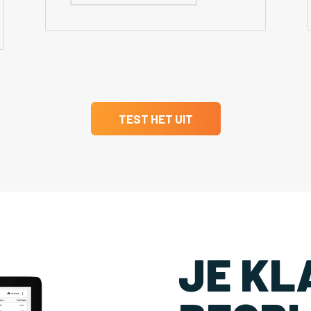
TEST HET UIT
JE KL