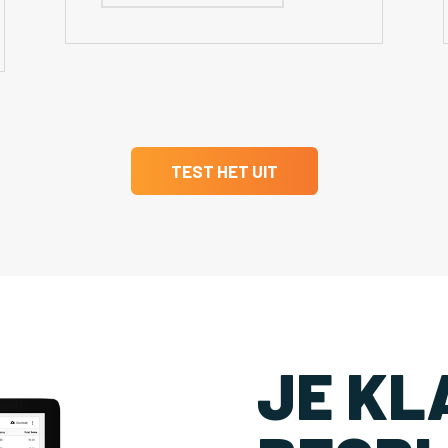
TEST HET UIT
JE KL