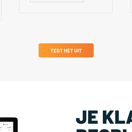
TEST HET UIT
JE KL