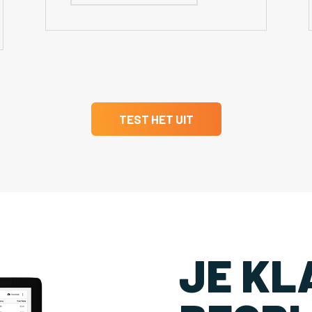
TEST HET UIT
JE KL