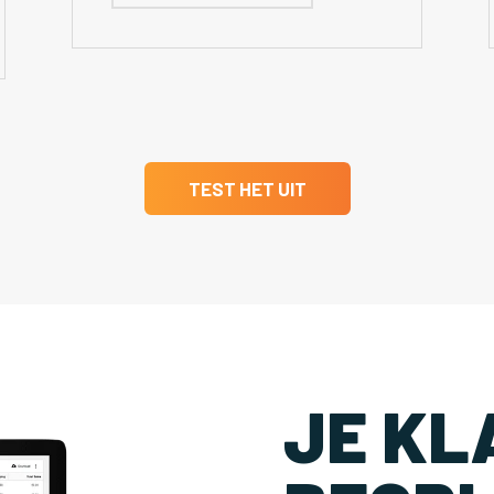
TEST HET UIT
JE KL