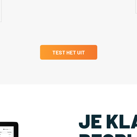
TEST HET UIT
JE KL